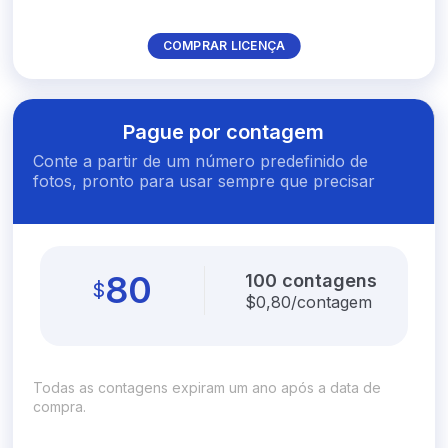
COMPRAR LICENÇA
Pague por contagem
Conte a partir de um número predefinido de
fotos, pronto para usar sempre que precisar
80
100 contagens
$
$
0,80/contagem
Todas as contagens expiram um ano após a data de
compra.