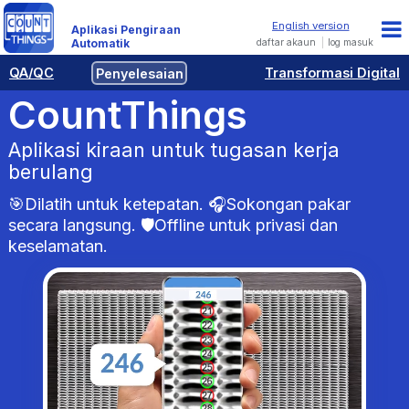
Aplikasi Pengiraan
daftar akaun
log masuk
Automatik
QA/QC
Penyelesaian
Transformasi Digital
CountThings
Aplikasi kiraan untuk tugasan kerja
berulang
🎯Dilatih untuk ketepatan. 🎧Sokongan pakar
secara langsung. 🛡️Offline untuk privasi dan
keselamatan.