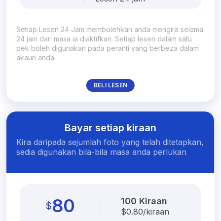
Setiap Lesen 24 Jam membolehkan anda mengira selama
24 jam dari masa ia diaktifkan. Setiap lesen dalam satu
pek boleh digunakan pada peranti yang berbeza dalam
akaun anda.
BELI LESEN
Bayar setiap kiraan
Kira daripada sejumlah foto yang telah ditetapkan,
sedia digunakan bila-bila masa anda perlukan
80
100 Kiraan
$
$
0.80/kiraan