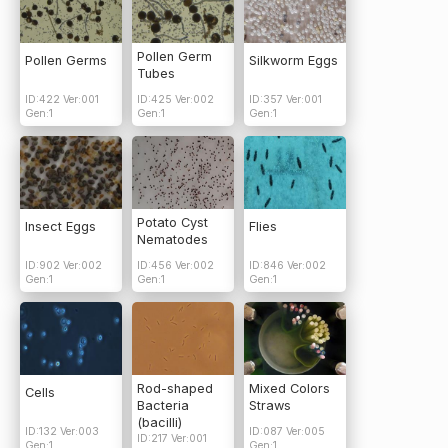
Pollen Germ
Pollen Germs
Silkworm Eggs
Tubes
ID:422 Ver:001
ID:425 Ver:002
ID:357 Ver:001
Gen:1
Gen:1
Gen:1
Potato Cyst
Insect Eggs
Flies
Nematodes
ID:902 Ver:002
ID:456 Ver:002
ID:846 Ver:002
Gen:1
Gen:1
Gen:1
Rod-shaped
Mixed Colors
Cells
Bacteria
Straws
(bacilli)
ID:132 Ver:003
ID:087 Ver:005
ID:217 Ver:001
Gen:1
Gen:1