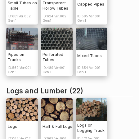
Small Tubes on
Transparent
Capped Pipes
Table
Hollow Tubes
ID:681 Ver:002
ID:624 Ver:002
ID:595 Ver:001
Gen:1
Gen:1
Gen:1
Pipes on
Perforated
Mixed Tubes
Trucks
Tubes
ID:569 Ver:001
ID:489 Ver:001
ID:654 Ver:001
Gen:1
Gen:1
Gen:1
Logs and Lumber (22)
Logs on
Logs
Half & Full Logs
Logging Truck
ID:066 Ver:012
ID:069 Ver:006
ID:421 Ver:001