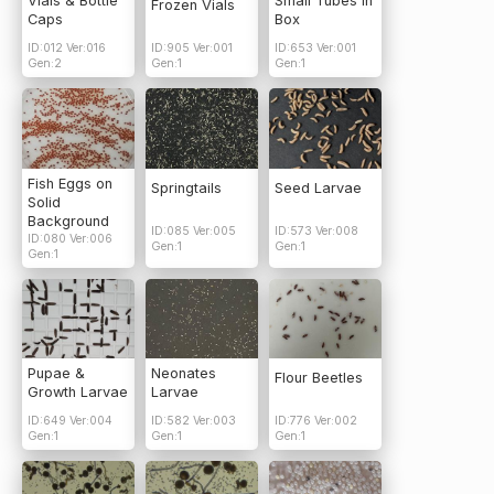
Vials & Bottle
Small Tubes In
Frozen Vials
Caps
Box
ID:012 Ver:016
ID:905 Ver:001
ID:653 Ver:001
Gen:2
Gen:1
Gen:1
Fish Eggs on
Springtails
Seed Larvae
Solid
Background
ID:085 Ver:005
ID:573 Ver:008
ID:080 Ver:006
Gen:1
Gen:1
Gen:1
Pupae &
Neonates
Flour Beetles
Growth Larvae
Larvae
ID:649 Ver:004
ID:582 Ver:003
ID:776 Ver:002
Gen:1
Gen:1
Gen:1