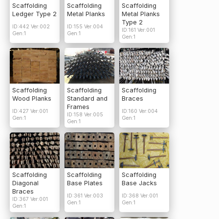
Scaffolding
Scaffolding
Scaffolding
Ledger Type 2
Metal Planks
Metal Planks
Type 2
ID:442 Ver:002
ID:155 Ver:004
ID:161 Ver:001
Gen:1
Gen:1
Gen:1
Scaffolding
Scaffolding
Scaffolding
Wood Planks
Standard and
Braces
Frames
ID:427 Ver:001
ID:160 Ver:004
ID:158 Ver:005
Gen:1
Gen:1
Gen:1
Scaffolding
Scaffolding
Scaffolding
Diagonal
Base Plates
Base Jacks
Braces
ID:361 Ver:003
ID:368 Ver:001
ID:367 Ver:001
Gen:1
Gen:1
Gen:1