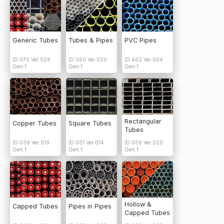
Generic Tubes
Tubes & Pipes
PVC Pipes
ID:075 Ver:024
ID:060 Ver:020
ID:462 Ver:004
Gen:1
Gen:1
Gen:1
Rectangular
Copper Tubes
Square Tubes
Tubes
ID:039 Ver:019
ID:051 Ver:014
ID:059 Ver:020
Gen:1
Gen:1
Gen:1
Hollow &
Capped Tubes
Pipes in Pipes
Capped Tubes