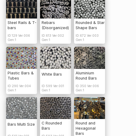
Steel Rails & T-
Rebars
Rounded & Star
bars
(Disorganized)
Shape Bars
ID:129 Ver:006
ID:613 Ver:002
ID:672 Ver:003
Gen:1
Gen:1
Gen:1
Plastic Bars &
Aluminium
White Bars
Tubes
Round Bars
ID:290 Ver:004
ID:599 Ver:001
ID:350 Ver:006
Gen:1
Gen:1
Gen:1
C Rounded
Round and
Bars Multi Size
Bars
Hexagonal
Bars