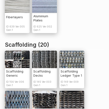
Aluminium
Fiberlayers
Plates
ID:639 Ver:005
ID:625 Ver:002
Gen:1
Gen:1
Scaffolding (20)
Scaffolding
Scaffolding
Scaffolding
Generic
Decks
Ledger Type 1
ID:156 Ver:006
ID:145 Ver:003
ID:149 Ver:009
Gen:1
Gen:1
Gen:1