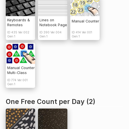
Keyboards &
Lines on
Manual Counter
Remotes
Notebook Page
ID:435 Ver:002
ID:390 Ver:004
ID:414 Ver:001
Gen:1
Gen:1
Gen:1
Manual Counter
Multi-Class
ID:774 Ver:001
Gen:1
One Free Count per Day (2)