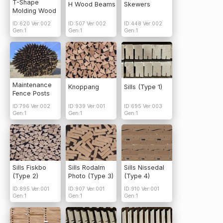
T-Shape
H Wood Beams
Skewers
Molding Wood
ID:620 Ver:002
ID:507 Ver:002
ID:448 Ver:002
Gen:1
Gen:1
Gen:1
Maintenance
Knoppang
Sills (Type 1)
Fence Posts
ID:796 Ver:002
ID:939 Ver:001
ID:695 Ver:003
Gen:1
Gen:1
Gen:1
Sills Fiskbo
Sills Rodalm
Sills Nissedal
(Type 2)
Photo (Type 3)
(Type 4)
ID:895 Ver:001
ID:907 Ver:001
ID:910 Ver:001
Gen:1
Gen:1
Gen:1