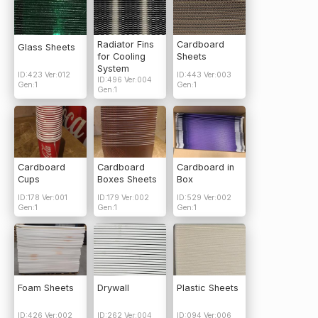
Radiator Fins
Cardboard
Glass Sheets
for Cooling
Sheets
System
ID:423 Ver:012
ID:443 Ver:003
ID:496 Ver:004
Gen:1
Gen:1
Gen:1
Cardboard
Cardboard
Cardboard in
Cups
Boxes Sheets
Box
ID:178 Ver:001
ID:179 Ver:002
ID:529 Ver:002
Gen:1
Gen:1
Gen:1
Foam Sheets
Drywall
Plastic Sheets
ID:426 Ver:002
ID:262 Ver:004
ID:094 Ver:006