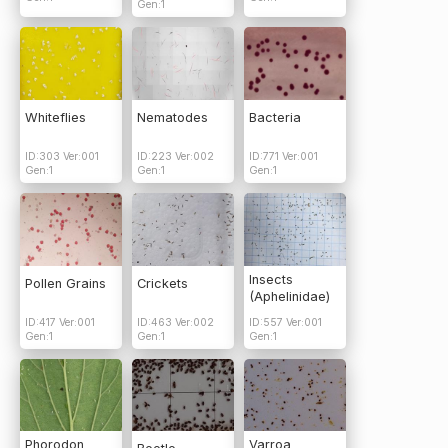
Gen:1
Whiteflies
Nematodes
Bacteria
ID:303 Ver:001
ID:223 Ver:002
ID:771 Ver:001
Gen:1
Gen:1
Gen:1
Insects
Pollen Grains
Crickets
(Aphelinidae)
ID:417 Ver:001
ID:463 Ver:002
ID:557 Ver:001
Gen:1
Gen:1
Gen:1
Phorodon
Varroa