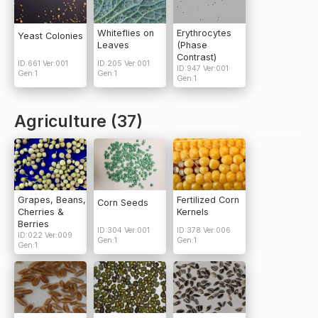
Whiteflies on
Erythrocytes
Yeast Colonies
Leaves
(Phase
Contrast)
ID:661 Ver:001
ID:205 Ver:001
ID:947 Ver:001
Gen:1
Gen:1
Gen:1
Agriculture (37)
Grapes, Beans,
Fertilized Corn
Corn Seeds
Cherries &
Kernels
Berries
ID:304 Ver:001
ID:378 Ver:006
ID:022 Ver:009
Gen:1
Gen:1
Gen:1