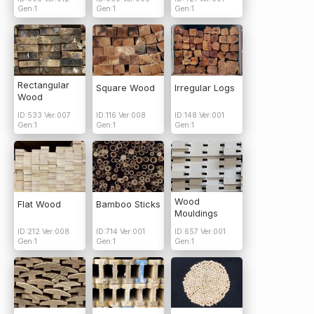
Gen:1
Gen:1
Gen:1
Rectangular
Square Wood
Irregular Logs
Wood
ID:533 Ver:007
ID:116 Ver:008
ID:148 Ver:001
Gen:1
Gen:1
Gen:1
Wood
Flat Wood
Bamboo Sticks
Mouldings
ID:212 Ver:008
ID:714 Ver:001
ID:657 Ver:001
Gen:1
Gen:1
Gen:1