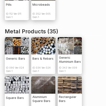
Pills
Microbeads
ID:112 Ver:011
ID:352 Ver:005
Gen:1
Gen:1
Metal Products (35)
Generic
Generic Bars
Bars & Rebars
Aluminium Bars
ID:090 Ver:024
ID:034 Ver:024
ID:343 Ver:009
Gen:1
Gen:1
Gen:1
Aluminium
Rectangular
Square Bars
Square Bars
Bars