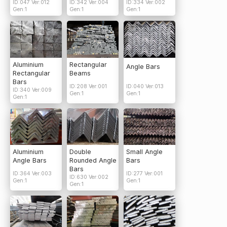
ID:047 Ver:012
ID:342 Ver:004
ID:334 Ver:002
Gen:1
Gen:1
Gen:1
Aluminium
Rectangular
Angle Bars
Rectangular
Beams
Bars
ID:208 Ver:001
ID:040 Ver:013
ID:340 Ver:009
Gen:1
Gen:1
Gen:1
Aluminium
Double
Small Angle
Angle Bars
Rounded Angle
Bars
Bars
ID:364 Ver:003
ID:277 Ver:001
ID:630 Ver:002
Gen:1
Gen:1
Gen:1