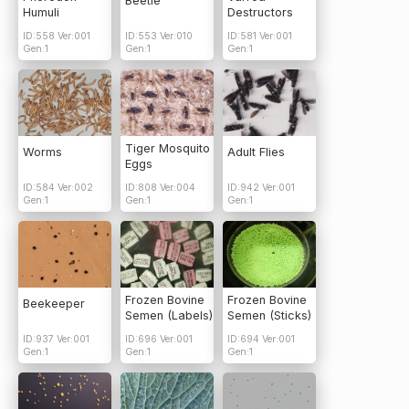
Beetle
Humuli
Destructors
ID:558 Ver:001
ID:553 Ver:010
ID:581 Ver:001
Gen:1
Gen:1
Gen:1
Tiger Mosquito
Worms
Adult Flies
Eggs
ID:584 Ver:002
ID:808 Ver:004
ID:942 Ver:001
Gen:1
Gen:1
Gen:1
Frozen Bovine
Frozen Bovine
Beekeeper
Semen (Labels)
Semen (Sticks)
ID:937 Ver:001
ID:696 Ver:001
ID:694 Ver:001
Gen:1
Gen:1
Gen:1