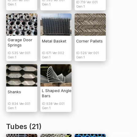
ID:561 Ver:001
ID:593 Ver:001
ID:719 Ver:001
Gen:1
Gen:1
Gen:1
Garage Door
Metal Basket
Corner Pallets
Springs
ID:535 Ver:001
ID:671 Ver:002
ID:526 Ver:001
Gen:1
Gen:1
Gen:1
L Shaped Angle
Shanks
Bars
ID:834 Ver:001
ID:938 Ver:001
Gen:1
Gen:1
Tubes (21)