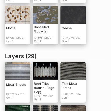
Gen:1
Gen:1
Gen:1
Bar-tailed
Moths
Geese
Godwits
ID:729 Ver:001
ID:398 Ver:001
ID:349 Ver:003
Gen:1
Gen:1
Gen:1
Layers (29)
Roof Tiles
Thin Metal
Metal Sheets
(Round Ridge
Plates
Cap)
ID:076 Ver:019
ID:885 Ver:004
ID:705 Ver:002
Gen:1
Gen:1
Gen:1