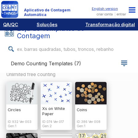
Aplicativo de Contagem
criar conta
entrar
Automática
QA/QC
Soluções
Transformação digital
Loja de Templates de
Contagem
Demo Counting Templates (7)
Unlimited free counting
Xs on White
Circles
Coins
Paper
ID:932 Ver:003
ID:074 Ver:017
ID:386 Ver:008
Gen:1
Gen:2
Gen:1