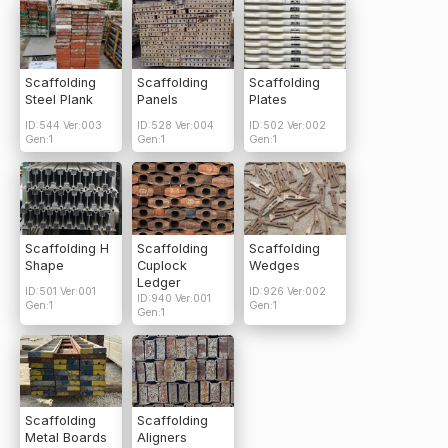
Scaffolding
Scaffolding
Scaffolding
Steel Plank
Panels
Plates
ID:544 Ver:003
ID:528 Ver:004
ID:502 Ver:002
Gen:1
Gen:1
Gen:1
Scaffolding H
Scaffolding
Scaffolding
Shape
Cuplock
Wedges
Ledger
ID:501 Ver:001
ID:926 Ver:002
ID:940 Ver:001
Gen:1
Gen:1
Gen:1
Scaffolding
Scaffolding
Metal Boards
Aligners