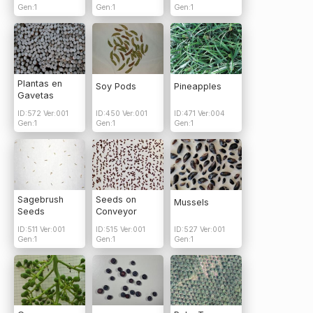
Gen:1
Gen:1
Gen:1
Plantas en
Soy Pods
Pineapples
Gavetas
ID:572 Ver:001
ID:450 Ver:001
ID:471 Ver:004
Gen:1
Gen:1
Gen:1
Sagebrush
Seeds on
Mussels
Seeds
Conveyor
ID:511 Ver:001
ID:515 Ver:001
ID:527 Ver:001
Gen:1
Gen:1
Gen:1