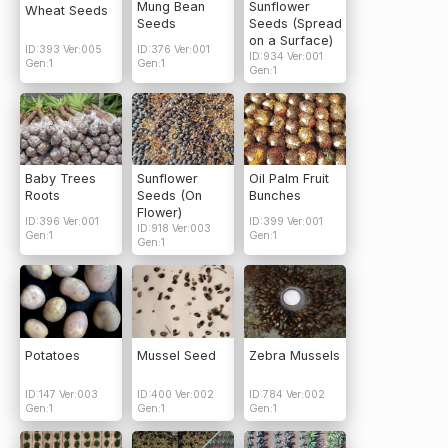
Mung Bean
Sunflower
Wheat Seeds
Seeds
Seeds (Spread
on a Surface)
ID:393 Ver:005
ID:376 Ver:001
ID:934 Ver:001
Gen:1
Gen:1
Gen:1
Baby Trees
Sunflower
Oil Palm Fruit
Roots
Seeds (On
Bunches
Flower)
ID:396 Ver:001
ID:399 Ver:001
ID:918 Ver:003
Gen:1
Gen:1
Gen:1
Potatoes
Mussel Seed
Zebra Mussels
ID:147 Ver:003
ID:400 Ver:002
ID:784 Ver:002
Gen:1
Gen:1
Gen:1