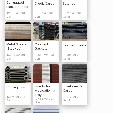
Corrugated
Credit Cards
Stitches
Plastic Sheets
ID:805 Ver:001
ID:780 Ver:002
ID:707 Ver:002
Gen:1
Gen:1
Gen:1
Metal Sheets
Cooling Fin
Leather Sheets
(Stacked)
Gaskets
ID:690 Ver:001
ID:688 Ver:003
ID:684 Ver:001
Gen:1
Gen:1
Gen:1
Inserts for
Envelopes &
Cooling Fins
Medication in
Cards
Tray
ID:674 Ver:008
ID:642 Ver:002
ID:656 Ver:003
Gen:1
Gen:1
Gen:1