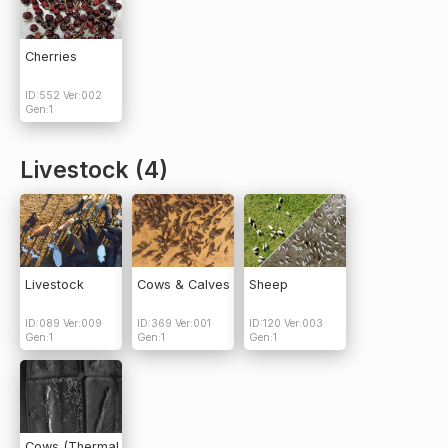
Cherries
ID:552 Ver:002
Gen:1
Livestock (4)
Livestock
Cows & Calves
Sheep
ID:089 Ver:009
ID:369 Ver:001
ID:120 Ver:003
Gen:1
Gen:1
Gen:1
Cows (Thermal