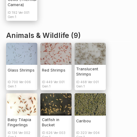
Camera)
ID:192 Ver:001
Gen:1
Animals & Wildlife (9)
Translucent
Glass Shrimps
Red Shrimps
Shrimps
ID:700 Ver:006
ID:449 Ver:001
ID:468 Ver:001
Gen:1
Gen:1
Gen:1
Baby Tilapia
Catfish in
Caribou
Fingerlings
Bucket
ID:136 Ver:002
ID:626 Ver:003
ID:323 Ver:004