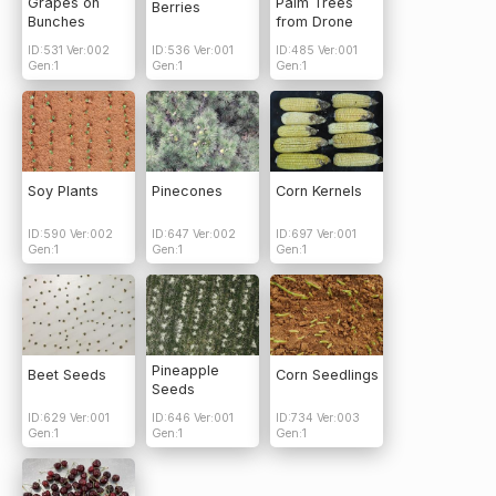
Grapes on
Palm Trees
Berries
Bunches
from Drone
ID:531 Ver:002
ID:536 Ver:001
ID:485 Ver:001
Gen:1
Gen:1
Gen:1
Soy Plants
Pinecones
Corn Kernels
ID:590 Ver:002
ID:647 Ver:002
ID:697 Ver:001
Gen:1
Gen:1
Gen:1
Pineapple
Beet Seeds
Corn Seedlings
Seeds
ID:629 Ver:001
ID:646 Ver:001
ID:734 Ver:003
Gen:1
Gen:1
Gen:1