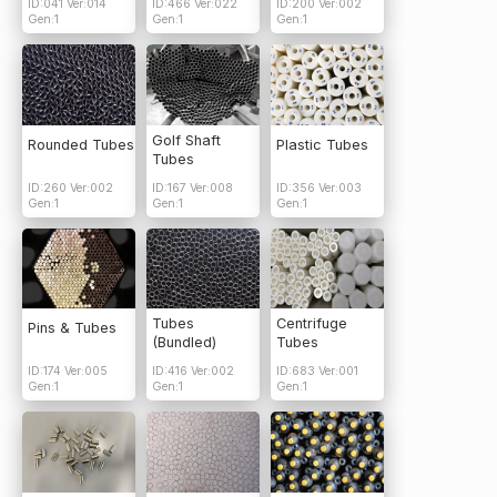
ID:041 Ver:014
ID:466 Ver:022
ID:200 Ver:002
Gen:1
Gen:1
Gen:1
Golf Shaft
Rounded Tubes
Plastic Tubes
Tubes
ID:260 Ver:002
ID:167 Ver:008
ID:356 Ver:003
Gen:1
Gen:1
Gen:1
Tubes
Centrifuge
Pins & Tubes
(Bundled)
Tubes
ID:174 Ver:005
ID:416 Ver:002
ID:683 Ver:001
Gen:1
Gen:1
Gen:1