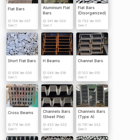
Aluminium Flat
Flat Bars
Flat Bars
Bars
(Disorganized)
ID:139 Ver:007
ID:341 Ver:004
ID:792 Ver:001
Gen:1
Gen:1
Gen:1
Short Flat Bars
H Beams
Channel Bars
ID:608 Ver:006
ID:046 Ver:018
ID:103 Ver:010
Gen:1
Gen:1
Gen:1
Channels Bars
Channels Bars
Cross Beams
(Sheet Pile)
(Type A)
ID:778 Ver:001
ID:455 Ver:002
ID:781 Ver:002
Gen:1
Gen:1
Gen:1