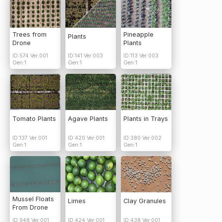
Trees from
Pineapple
Plants
Drone
Plants
ID:574 Ver:001
ID:141 Ver:003
ID:113 Ver:003
Gen:1
Gen:1
Gen:1
Tomato Plants
Agave Plants
Plants in Trays
ID:137 Ver:001
ID:420 Ver:001
ID:380 Ver:002
Gen:1
Gen:1
Gen:1
Mussel Floats
Limes
Clay Granules
From Drone
ID:948 Ver:001
ID:424 Ver:001
ID:438 Ver:001