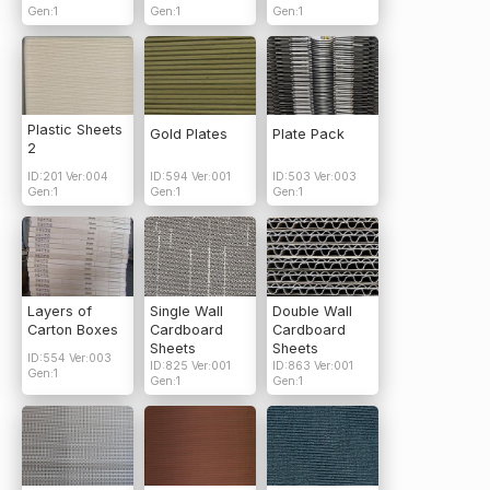
Gen:1
Gen:1
Gen:1
Plastic Sheets
Gold Plates
Plate Pack
2
ID:201 Ver:004
ID:594 Ver:001
ID:503 Ver:003
Gen:1
Gen:1
Gen:1
Layers of
Single Wall
Double Wall
Carton Boxes
Cardboard
Cardboard
Sheets
Sheets
ID:554 Ver:003
ID:825 Ver:001
ID:863 Ver:001
Gen:1
Gen:1
Gen:1