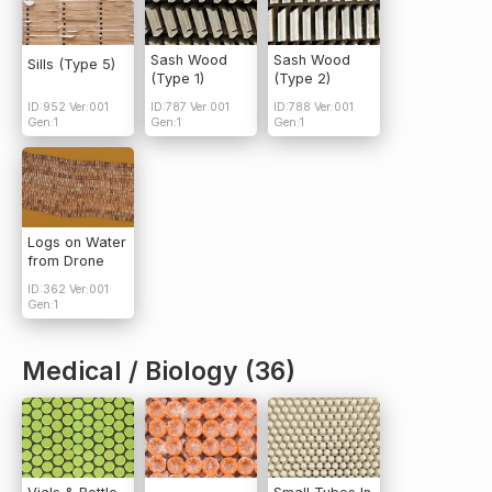
Sash Wood
Sash Wood
Sills (Type 5)
(Type 1)
(Type 2)
ID:952 Ver:001
ID:787 Ver:001
ID:788 Ver:001
Gen:1
Gen:1
Gen:1
Logs on Water
from Drone
ID:362 Ver:001
Gen:1
Medical / Biology (36)