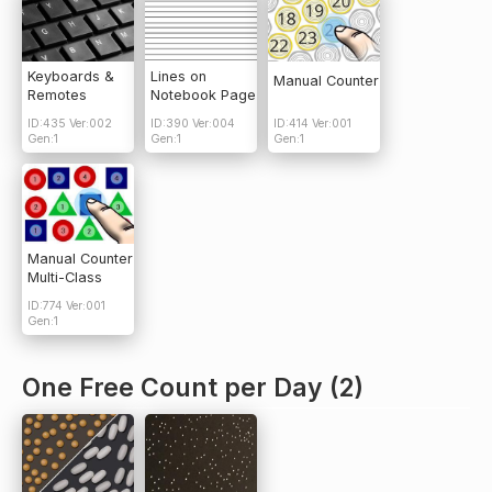
Keyboards &
Lines on
Manual Counter
Remotes
Notebook Page
ID:435 Ver:002
ID:390 Ver:004
ID:414 Ver:001
Gen:1
Gen:1
Gen:1
Manual Counter
Multi-Class
ID:774 Ver:001
Gen:1
One Free Count per Day (2)