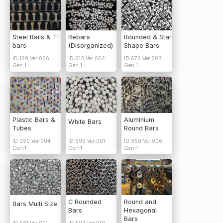
Steel Rails & T-
Rebars
Rounded & Star
bars
(Disorganized)
Shape Bars
ID:129 Ver:006
ID:613 Ver:002
ID:672 Ver:003
Gen:1
Gen:1
Gen:1
Plastic Bars &
Aluminium
White Bars
Tubes
Round Bars
ID:290 Ver:004
ID:599 Ver:001
ID:350 Ver:006
Gen:1
Gen:1
Gen:1
C Rounded
Round and
Bars Multi Size
Bars
Hexagonal
Bars