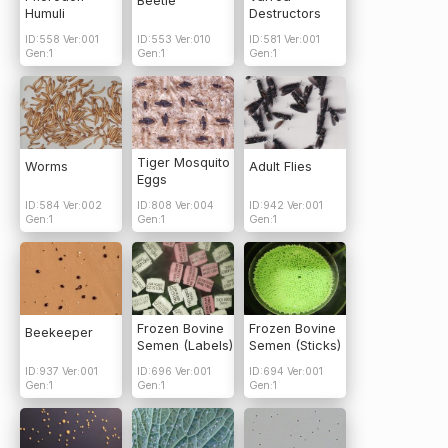
Beetle
Humuli
Destructors
ID:558 Ver:001
ID:553 Ver:010
ID:581 Ver:001
Gen:1
Gen:1
Gen:1
Tiger Mosquito
Worms
Adult Flies
Eggs
ID:584 Ver:002
ID:808 Ver:004
ID:942 Ver:001
Gen:1
Gen:1
Gen:1
Frozen Bovine
Frozen Bovine
Beekeeper
Semen (Labels)
Semen (Sticks)
ID:937 Ver:001
ID:696 Ver:001
ID:694 Ver:001
Gen:1
Gen:1
Gen:1