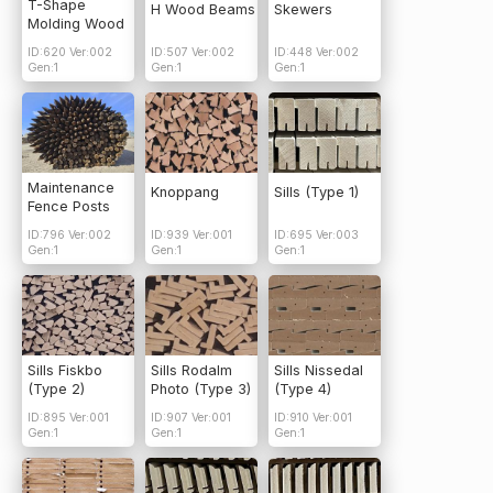
T-Shape
H Wood Beams
Skewers
Molding Wood
ID:620 Ver:002
ID:507 Ver:002
ID:448 Ver:002
Gen:1
Gen:1
Gen:1
Maintenance
Knoppang
Sills (Type 1)
Fence Posts
ID:796 Ver:002
ID:939 Ver:001
ID:695 Ver:003
Gen:1
Gen:1
Gen:1
Sills Fiskbo
Sills Rodalm
Sills Nissedal
(Type 2)
Photo (Type 3)
(Type 4)
ID:895 Ver:001
ID:907 Ver:001
ID:910 Ver:001
Gen:1
Gen:1
Gen:1