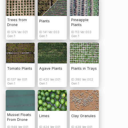
Trees from
Pineapple
Plants
Drone
Plants
ID:574 Ver:001
ID:141 Ver:003
ID:113 Ver:003
Gen:1
Gen:1
Gen:1
Tomato Plants
Agave Plants
Plants in Trays
ID:137 Ver:001
ID:420 Ver:001
ID:380 Ver:002
Gen:1
Gen:1
Gen:1
Mussel Floats
Limes
Clay Granules
From Drone
ID:948 Ver:001
ID:424 Ver:001
ID:438 Ver:001