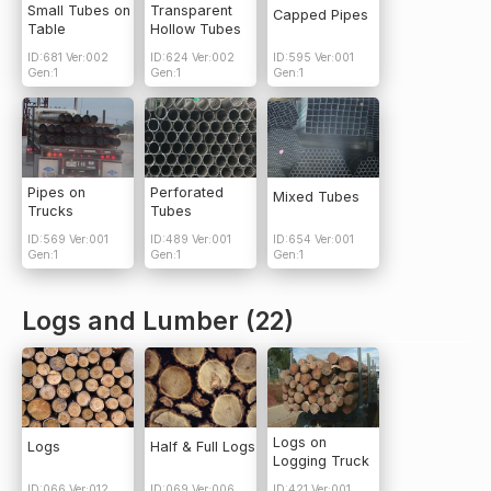
Small Tubes on
Transparent
Capped Pipes
Table
Hollow Tubes
ID:681 Ver:002
ID:624 Ver:002
ID:595 Ver:001
Gen:1
Gen:1
Gen:1
Pipes on
Perforated
Mixed Tubes
Trucks
Tubes
ID:569 Ver:001
ID:489 Ver:001
ID:654 Ver:001
Gen:1
Gen:1
Gen:1
Logs and Lumber (22)
Logs on
Logs
Half & Full Logs
Logging Truck
ID:066 Ver:012
ID:069 Ver:006
ID:421 Ver:001