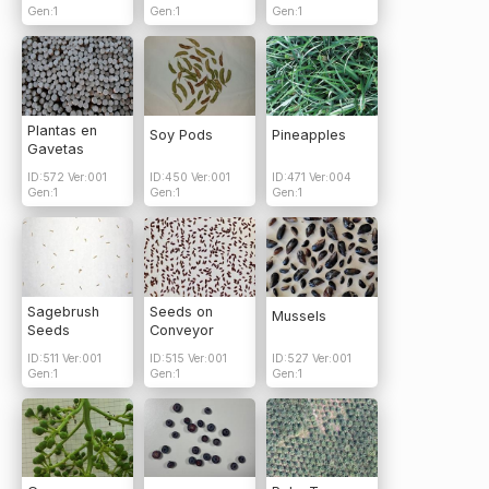
Gen:1
Gen:1
Gen:1
Plantas en
Soy Pods
Pineapples
Gavetas
ID:572 Ver:001
ID:450 Ver:001
ID:471 Ver:004
Gen:1
Gen:1
Gen:1
Sagebrush
Seeds on
Mussels
Seeds
Conveyor
ID:511 Ver:001
ID:515 Ver:001
ID:527 Ver:001
Gen:1
Gen:1
Gen:1