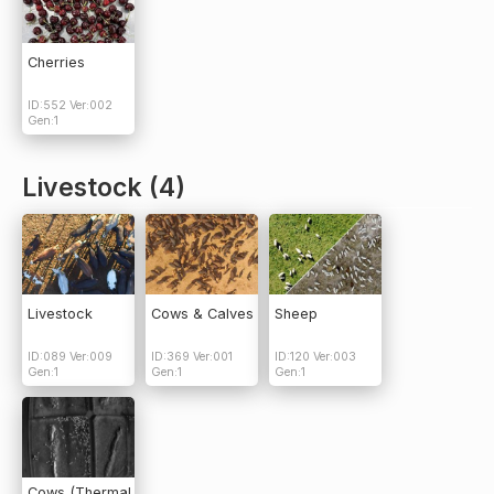
Cherries
ID:552 Ver:002
Gen:1
Livestock (4)
Livestock
Cows & Calves
Sheep
ID:089 Ver:009
ID:369 Ver:001
ID:120 Ver:003
Gen:1
Gen:1
Gen:1
Cows (Thermal