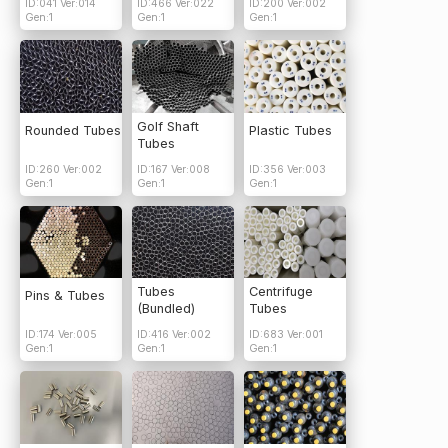
ID:041 Ver:014
ID:466 Ver:022
ID:200 Ver:002
Gen:1
Gen:1
Gen:1
Golf Shaft
Rounded Tubes
Plastic Tubes
Tubes
ID:260 Ver:002
ID:167 Ver:008
ID:356 Ver:003
Gen:1
Gen:1
Gen:1
Tubes
Centrifuge
Pins & Tubes
(Bundled)
Tubes
ID:174 Ver:005
ID:416 Ver:002
ID:683 Ver:001
Gen:1
Gen:1
Gen:1