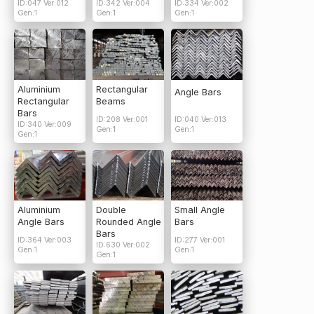
ID:047 Ver:012
ID:342 Ver:004
ID:334 Ver:002
Gen:1
Gen:1
Gen:1
Aluminium
Rectangular
Angle Bars
Rectangular
Beams
Bars
ID:208 Ver:001
ID:040 Ver:013
ID:340 Ver:009
Gen:1
Gen:1
Gen:1
Aluminium
Double
Small Angle
Angle Bars
Rounded Angle
Bars
Bars
ID:364 Ver:003
ID:277 Ver:001
ID:630 Ver:002
Gen:1
Gen:1
Gen:1