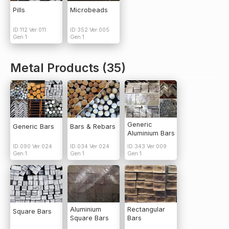
Pills
Microbeads
ID:112 Ver:011
ID:352 Ver:005
Gen:1
Gen:1
Metal Products (35)
Generic
Generic Bars
Bars & Rebars
Aluminium Bars
ID:090 Ver:024
ID:034 Ver:024
ID:343 Ver:009
Gen:1
Gen:1
Gen:1
Aluminium
Rectangular
Square Bars
Square Bars
Bars