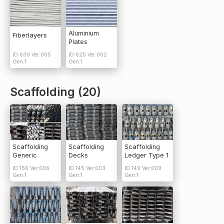
Aluminium
Fiberlayers
Plates
ID:639 Ver:005
ID:625 Ver:002
Gen:1
Gen:1
Scaffolding (20)
Scaffolding
Scaffolding
Scaffolding
Generic
Decks
Ledger Type 1
ID:156 Ver:006
ID:145 Ver:003
ID:149 Ver:009
Gen:1
Gen:1
Gen:1