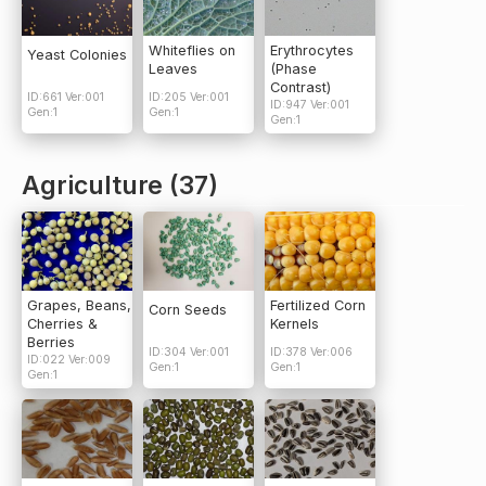
Whiteflies on
Erythrocytes
Yeast Colonies
Leaves
(Phase
Contrast)
ID:661 Ver:001
ID:205 Ver:001
ID:947 Ver:001
Gen:1
Gen:1
Gen:1
Agriculture (37)
Grapes, Beans,
Fertilized Corn
Corn Seeds
Cherries &
Kernels
Berries
ID:304 Ver:001
ID:378 Ver:006
ID:022 Ver:009
Gen:1
Gen:1
Gen:1