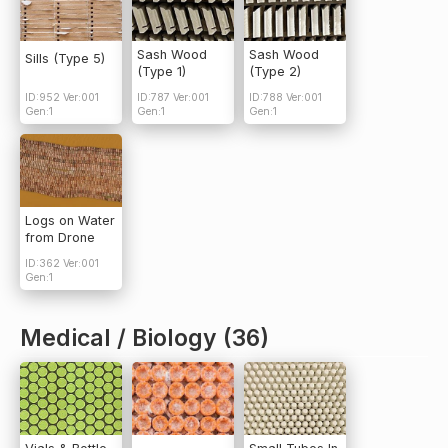
Sash Wood
Sash Wood
Sills (Type 5)
(Type 1)
(Type 2)
ID:952 Ver:001
ID:787 Ver:001
ID:788 Ver:001
Gen:1
Gen:1
Gen:1
Logs on Water
from Drone
ID:362 Ver:001
Gen:1
Medical / Biology (36)