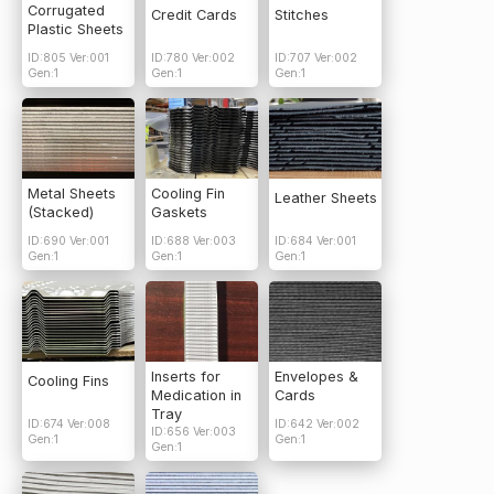
Corrugated
Credit Cards
Stitches
Plastic Sheets
ID:805 Ver:001
ID:780 Ver:002
ID:707 Ver:002
Gen:1
Gen:1
Gen:1
Metal Sheets
Cooling Fin
Leather Sheets
(Stacked)
Gaskets
ID:690 Ver:001
ID:688 Ver:003
ID:684 Ver:001
Gen:1
Gen:1
Gen:1
Inserts for
Envelopes &
Cooling Fins
Medication in
Cards
Tray
ID:674 Ver:008
ID:642 Ver:002
ID:656 Ver:003
Gen:1
Gen:1
Gen:1