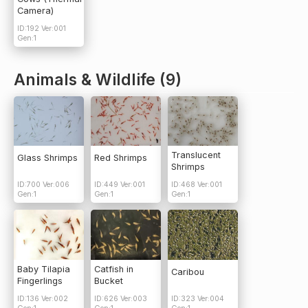
Camera)
ID:192 Ver:001
Gen:1
Animals & Wildlife (9)
Translucent
Glass Shrimps
Red Shrimps
Shrimps
ID:700 Ver:006
ID:449 Ver:001
ID:468 Ver:001
Gen:1
Gen:1
Gen:1
Baby Tilapia
Catfish in
Caribou
Fingerlings
Bucket
ID:136 Ver:002
ID:626 Ver:003
ID:323 Ver:004