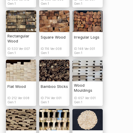
Gen:1
Gen:1
Gen:1
Rectangular
Square Wood
Irregular Logs
Wood
ID:533 Ver:007
ID:116 Ver:008
ID:148 Ver:001
Gen:1
Gen:1
Gen:1
Wood
Flat Wood
Bamboo Sticks
Mouldings
ID:212 Ver:008
ID:714 Ver:001
ID:657 Ver:001
Gen:1
Gen:1
Gen:1