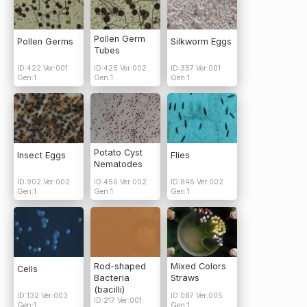
Pollen Germ
Pollen Germs
Silkworm Eggs
Tubes
ID:422 Ver:001
ID:425 Ver:002
ID:357 Ver:001
Gen:1
Gen:1
Gen:1
Potato Cyst
Insect Eggs
Flies
Nematodes
ID:902 Ver:002
ID:456 Ver:002
ID:846 Ver:002
Gen:1
Gen:1
Gen:1
Rod-shaped
Mixed Colors
Cells
Bacteria
Straws
(bacilli)
ID:132 Ver:003
ID:087 Ver:005
ID:217 Ver:001
Gen:1
Gen:1