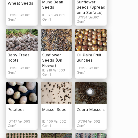
Mung Bean
Sunflower
Wheat Seeds
Seeds
Seeds (Spread
on a Surface)
ID:393 Ver:005
ID:376 Ver:001
ID:934 Ver:001
Gen:1
Gen:1
Gen:1
Baby Trees
Sunflower
Oil Palm Fruit
Roots
Seeds (On
Bunches
Flower)
ID:396 Ver:001
ID:399 Ver:001
ID:918 Ver:003
Gen:1
Gen:1
Gen:1
Potatoes
Mussel Seed
Zebra Mussels
ID:147 Ver:003
ID:400 Ver:002
ID:784 Ver:002
Gen:1
Gen:1
Gen:1