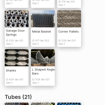
ID:561 Ver:001
ID:593 Ver:001
ID:719 Ver:001
Gen:1
Gen:1
Gen:1
Garage Door
Metal Basket
Corner Pallets
Springs
ID:535 Ver:001
ID:671 Ver:002
ID:526 Ver:001
Gen:1
Gen:1
Gen:1
L Shaped Angle
Shanks
Bars
ID:834 Ver:001
ID:938 Ver:001
Gen:1
Gen:1
Tubes (21)