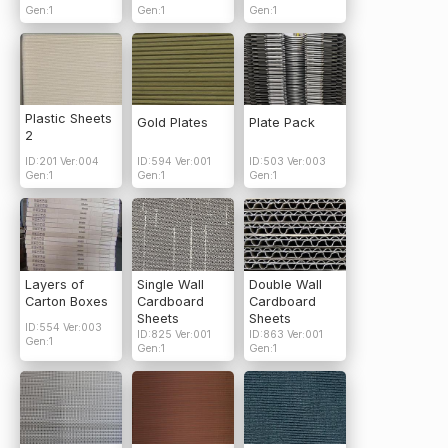
Gen:1
Gen:1
Gen:1
Plastic Sheets
Gold Plates
Plate Pack
2
ID:201 Ver:004
ID:594 Ver:001
ID:503 Ver:003
Gen:1
Gen:1
Gen:1
Layers of
Single Wall
Double Wall
Carton Boxes
Cardboard
Cardboard
Sheets
Sheets
ID:554 Ver:003
ID:825 Ver:001
ID:863 Ver:001
Gen:1
Gen:1
Gen:1