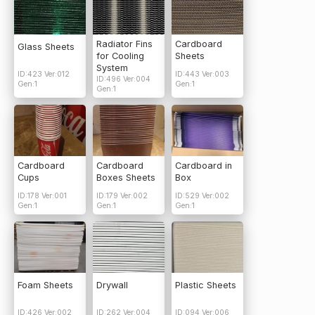
Radiator Fins
Cardboard
Glass Sheets
for Cooling
Sheets
System
ID:423 Ver:012
ID:443 Ver:003
ID:496 Ver:004
Gen:1
Gen:1
Gen:1
Cardboard
Cardboard
Cardboard in
Cups
Boxes Sheets
Box
ID:178 Ver:001
ID:179 Ver:002
ID:529 Ver:002
Gen:1
Gen:1
Gen:1
Foam Sheets
Drywall
Plastic Sheets
ID:426 Ver:002
ID:262 Ver:004
ID:094 Ver:006