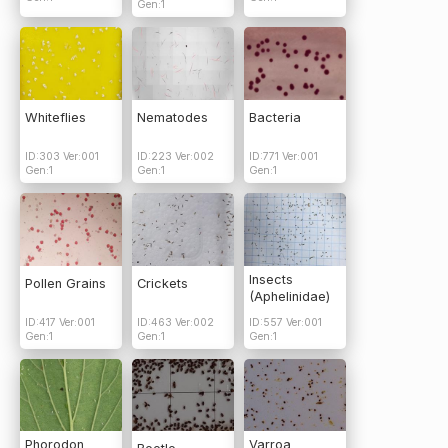
Gen:1
Whiteflies
Nematodes
Bacteria
ID:303 Ver:001
ID:223 Ver:002
ID:771 Ver:001
Gen:1
Gen:1
Gen:1
Insects
Pollen Grains
Crickets
(Aphelinidae)
ID:417 Ver:001
ID:463 Ver:002
ID:557 Ver:001
Gen:1
Gen:1
Gen:1
Phorodon
Varroa