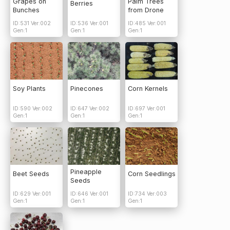
Grapes on
Palm Trees
Berries
Bunches
from Drone
ID:531 Ver:002
ID:536 Ver:001
ID:485 Ver:001
Gen:1
Gen:1
Gen:1
Soy Plants
Pinecones
Corn Kernels
ID:590 Ver:002
ID:647 Ver:002
ID:697 Ver:001
Gen:1
Gen:1
Gen:1
Pineapple
Beet Seeds
Corn Seedlings
Seeds
ID:629 Ver:001
ID:646 Ver:001
ID:734 Ver:003
Gen:1
Gen:1
Gen:1