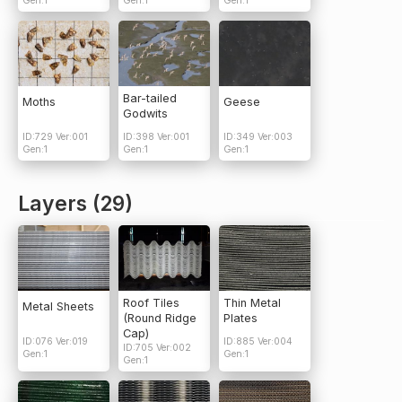
Gen:1
Gen:1
Gen:1
Bar-tailed
Moths
Geese
Godwits
ID:729 Ver:001
ID:398 Ver:001
ID:349 Ver:003
Gen:1
Gen:1
Gen:1
Layers (29)
Roof Tiles
Thin Metal
Metal Sheets
(Round Ridge
Plates
Cap)
ID:076 Ver:019
ID:885 Ver:004
ID:705 Ver:002
Gen:1
Gen:1
Gen:1