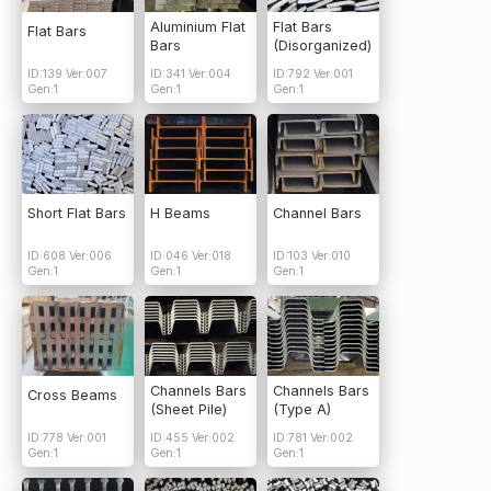
Aluminium Flat
Flat Bars
Flat Bars
Bars
(Disorganized)
ID:139 Ver:007
ID:341 Ver:004
ID:792 Ver:001
Gen:1
Gen:1
Gen:1
Short Flat Bars
H Beams
Channel Bars
ID:608 Ver:006
ID:046 Ver:018
ID:103 Ver:010
Gen:1
Gen:1
Gen:1
Channels Bars
Channels Bars
Cross Beams
(Sheet Pile)
(Type A)
ID:778 Ver:001
ID:455 Ver:002
ID:781 Ver:002
Gen:1
Gen:1
Gen:1