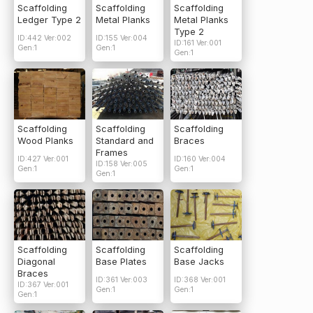
Scaffolding
Scaffolding
Scaffolding
Ledger Type 2
Metal Planks
Metal Planks
Type 2
ID:442 Ver:002
ID:155 Ver:004
ID:161 Ver:001
Gen:1
Gen:1
Gen:1
Scaffolding
Scaffolding
Scaffolding
Wood Planks
Standard and
Braces
Frames
ID:427 Ver:001
ID:160 Ver:004
ID:158 Ver:005
Gen:1
Gen:1
Gen:1
Scaffolding
Scaffolding
Scaffolding
Diagonal
Base Plates
Base Jacks
Braces
ID:361 Ver:003
ID:368 Ver:001
ID:367 Ver:001
Gen:1
Gen:1
Gen:1