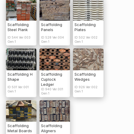
Scaffolding
Scaffolding
Scaffolding
Steel Plank
Panels
Plates
ID:544 Ver:003
ID:528 Ver:004
ID:502 Ver:002
Gen:1
Gen:1
Gen:1
Scaffolding H
Scaffolding
Scaffolding
Shape
Cuplock
Wedges
Ledger
ID:501 Ver:001
ID:926 Ver:002
ID:940 Ver:001
Gen:1
Gen:1
Gen:1
Scaffolding
Scaffolding
Metal Boards
Aligners