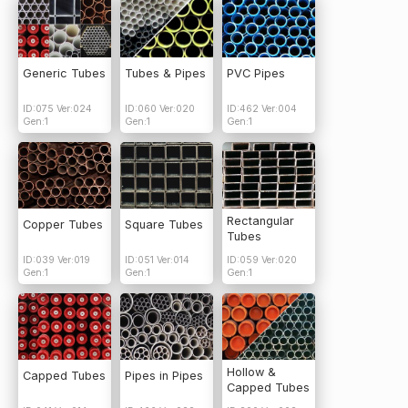
Generic Tubes
Tubes & Pipes
PVC Pipes
ID:075 Ver:024
ID:060 Ver:020
ID:462 Ver:004
Gen:1
Gen:1
Gen:1
Rectangular
Copper Tubes
Square Tubes
Tubes
ID:039 Ver:019
ID:051 Ver:014
ID:059 Ver:020
Gen:1
Gen:1
Gen:1
Hollow &
Capped Tubes
Pipes in Pipes
Capped Tubes