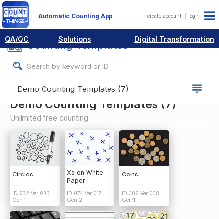
Automatic Counting App
create account
login
QA/QC
Solutions
Digital Transformation
Counting Templates
Demo Counting Templates (7)
Unlimited free counting
Xs on White
Circles
Coins
Paper
ID:932 Ver:003
ID:074 Ver:017
ID:386 Ver:008
Gen:1
Gen:2
Gen:1