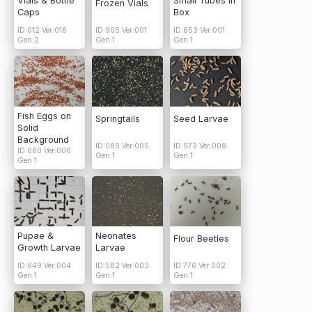
Vials & Bottle
Small Tubes In
Frozen Vials
Caps
Box
ID:012 Ver:016
ID:905 Ver:001
ID:653 Ver:001
Gen:2
Gen:1
Gen:1
Fish Eggs on
Springtails
Seed Larvae
Solid
Background
ID:085 Ver:005
ID:573 Ver:008
ID:080 Ver:006
Gen:1
Gen:1
Gen:1
Pupae &
Neonates
Flour Beetles
Growth Larvae
Larvae
ID:649 Ver:004
ID:582 Ver:003
ID:776 Ver:002
Gen:1
Gen:1
Gen:1