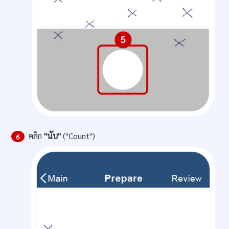
คลิก
"นับ"
("Count")
6