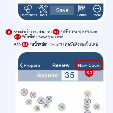
หากจำเป็น คุณสามารถ
"ปรับ"
("Adjust") และ
8.1
8
"บันทึก"
("Save") ผลลัพธ์
8.2
คลิก
"หน้าหลัก"
("Main") เพื่อนับสิ่งของชิ้นใหม่
8.3