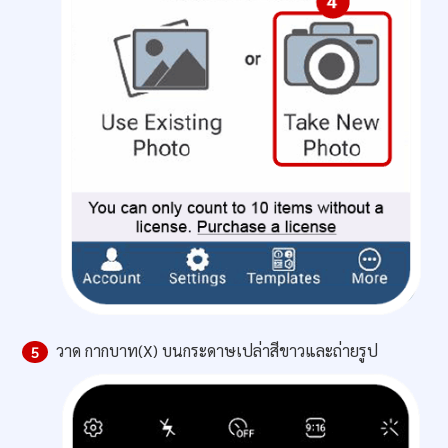
วาด กากบาท(X) บนกระดาษเปล่าสีขาวและถ่ายรูป
5