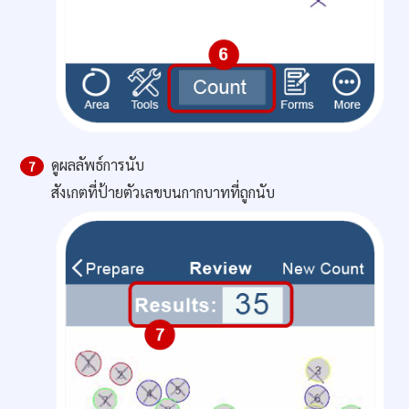
ดูผลลัพธ์การนับ
7
สังเกตที่ป้ายตัวเลขบนกากบาทที่ถูกนับ