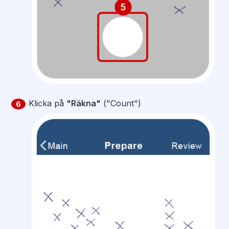
Klicka på
"Räkna"
("Count")
6