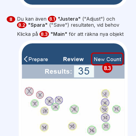
Du kan även
"Justera"
("Adjust") och
8.1
8
"Spara"
("Save") resultaten, vid behov
8.2
Klicka på
"Main"
för att räkna nya objekt
8.3