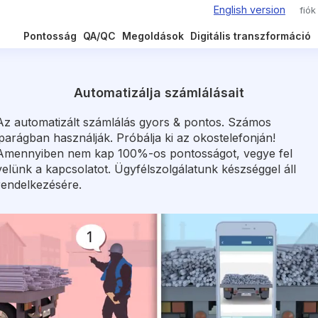
fiók
Pontosság
QA/QC
Megoldások
Digitális transzformáció
Automatizálja számlálásait
Az automatizált számlálás gyors & pontos. Számos
iparágban használják. Próbálja ki az okostelefonján!
Amennyiben nem kap 100%-os pontosságot, vegye fel
velünk a kapcsolatot. Ügyfélszolgálatunk készséggel áll
rendelkezésére.