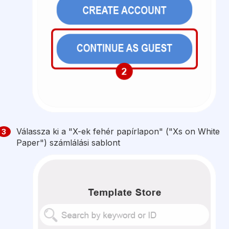
Válassza ki a "X-ek fehér papírlapon" ("Xs on White
3
Paper") számlálási sablont