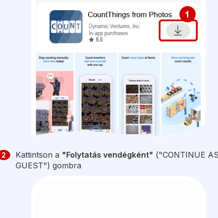
Kattintson a
"Folytatás vendégként"
("CONTINUE A
2
GUEST") gombra