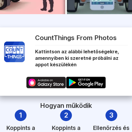
CountThings From Photos
Kattintson az alábbi lehetőségekre,
amennyiben ki szeretné próbálni az
appot készülékén
Hogyan működik
1
2
3
Koppints a
Koppints a
Ellenőrzés és