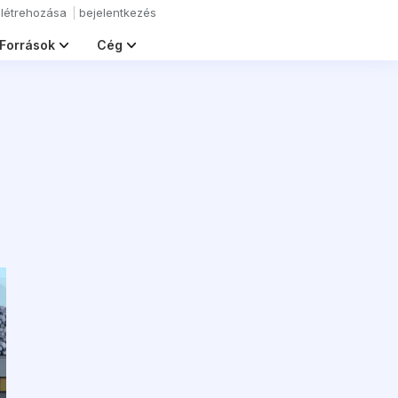
 létrehozása
bejelentkezés
Források
Cég