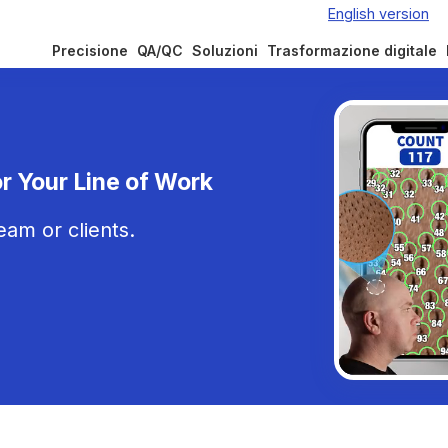
Precisione
QA/QC
Soluzioni
Trasformazione digitale
r Your Line of Work
am or clients.