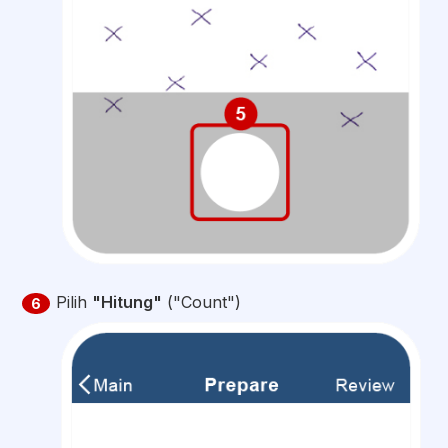
Pilih
"Hitung"
("Count")
6