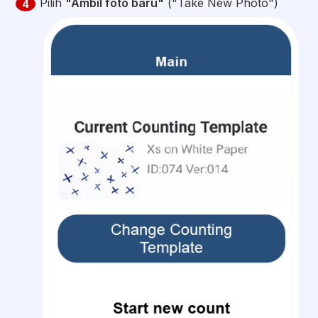
Pilih
"Ambil foto baru"
("Take New Photo")
4