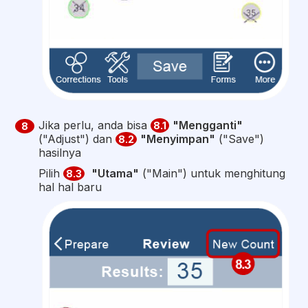
Jika perlu, anda bisa
"Mengganti"
8.1
8
("Adjust") dan
"Menyimpan"
("Save")
8.2
hasilnya
Pilih
"Utama"
("Main") untuk menghitung
8.3
hal hal baru